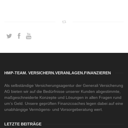
HMP-TEAM. VERSICHERN.VERANLAGEN.FINANZIEREN
Als selbständige Versicherungsagentur der Generali Versicherung
AG bieten wir auf die Bedürfnisse unserer Kunden abgestimmte,
maßgeschneiderte Konzepte und Lösungen in allen Fragen rund
um’s Geld. Unsere geprüften Finanzcoaches legen dabei auf eine
unabhängige Vermögens- und Vorsorgeberatung wert.
LETZTE BEITRÄGE