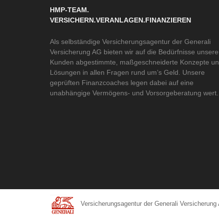
HMP-TEAM.
VERSICHERN.VERANLAGEN.FINANZIEREN
Als selbständige Versicherungsagentur der Generali
Versicherung AG bieten wir auf die Bedürfnisse unsere
Kunden abgestimmte, maßgeschneiderte Konzepte u
Lösungen in allen Fragen rund um’s Geld. Unsere
geprüften Finanzcoaches legen dabei auf eine
unabhängige Vermögens- und Vorsorgeberatung wert.
Versicherungsagentur der Generali Versicherung