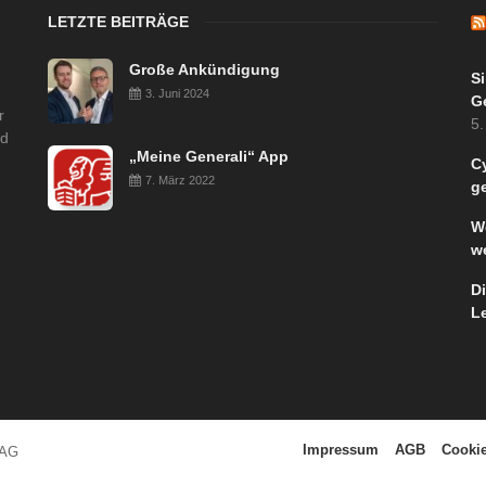
LETZTE BEITRÄGE
Große Ankündigung
S
3. Juni 2024
G
r
5.
nd
„Meine Generali“ App
Cy
7. März 2022
g
W
w
D
L
Impressum
AGB
Cookie
 AG