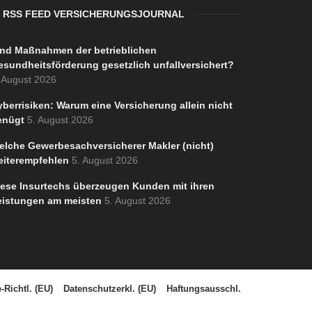
RSS FEED VERSICHERUNGSJOURNAL
ind Maßnahmen der betrieblichen
esundheitsförderung gesetzlich unfallversichert?
 August 2026
berrisiken: Warum eine Versicherung allein nicht
enügt
5. August 2026
elche Gewerbesachversicherer Makler (nicht)
eiterempfehlen
5. August 2026
iese Insurtechs überzeugen Kunden mit ihren
eistungen am meisten
5. August 2026
-Richtl. (EU)
Datenschutzerkl. (EU)
Haftungsausschl.