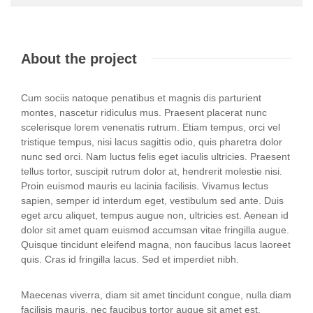
About the project
Cum sociis natoque penatibus et magnis dis parturient
montes, nascetur ridiculus mus. Praesent placerat nunc
scelerisque lorem venenatis rutrum. Etiam tempus, orci vel
tristique tempus, nisi lacus sagittis odio, quis pharetra dolor
nunc sed orci. Nam luctus felis eget iaculis ultricies. Praesent
tellus tortor, suscipit rutrum dolor at, hendrerit molestie nisi.
Proin euismod mauris eu lacinia facilisis. Vivamus lectus
sapien, semper id interdum eget, vestibulum sed ante. Duis
eget arcu aliquet, tempus augue non, ultricies est. Aenean id
dolor sit amet quam euismod accumsan vitae fringilla augue.
Quisque tincidunt eleifend magna, non faucibus lacus laoreet
quis. Cras id fringilla lacus. Sed et imperdiet nibh.
Maecenas viverra, diam sit amet tincidunt congue, nulla diam
facilisis mauris, nec faucibus tortor augue sit amet est.