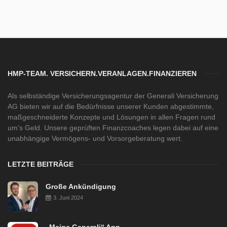
HMP-TEAM. VERSICHERN.VERANLAGEN.FINANZIEREN
Als selbständige Versicherungsagentur der Generali Versicherung
AG bieten wir auf die Bedürfnisse unserer Kunden abgestimmte,
maßgeschneiderte Konzepte und Lösungen in allen Fragen rund
um’s Geld. Unsere geprüften Finanzcoaches legen dabei auf eine
unabhängige Vermögens- und Vorsorgeberatung wert.
LETZTE BEITRÄGE
Große Ankündigung
3. Juni 2024
„Meine Generali“ App