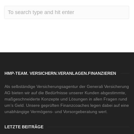
HMP-TEAM. VERSICHERN.VERANLAGEN.FINANZIEREN
Als selbständige Versicherungsagentur der Generali Versicherung
AG bieten wir auf die Bedürfnisse unserer Kunden abgestimmte,
maßgeschneiderte Konzepte und Lösungen in allen Fragen rund
um’s Geld. Unsere geprüften Finanzcoaches legen dabei auf eine
unabhängige Vermögens- und Vorsorgeberatung wert.
LETZTE BEITRÄGE